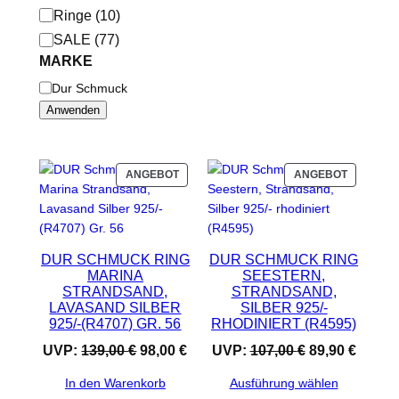
r
Ringe
(
10
)
i
SALE
(
77
)
e
MARKE
M
Dur Schmuck
a
Anwenden
r
k
e
P
P
ANGEBOT
ANGEBOT
R
R
O
O
D
D
U
U
DUR SCHMUCK RING
DUR SCHMUCK RING
K
K
MARINA
SEESTERN,
T
T
STRANDSAND,
STRANDSAND,
I
I
LAVASAND SILBER
SILBER 925/-
M
M
925/-(R4707) GR. 56
RHODINIERT (R4595)
A
A
N
N
U
A
U
A
UVP:
139,00
€
98,00
€
UVP:
107,00
€
89,90
€
G
G
r
k
r
k
E
E
In den Warenkorb
Ausführung wählen
s
t
s
t
B
B