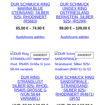
l
r
l
r
DUR SCHMUCK RING
DUR SCHMUCK
K
r
0
r
9
i
P
i
P
MARINA BLUE
UNISEX RING
T
:
0
:
0
STEINSAND, SILBER
OSTFRIESLAND
I
c
r
c
r
1
1
925/- RHODINIERT
BERNSTEIN, SILBER
M
h
e
h
e
(R5663)
925/- (R5299)
A
3
€
0
€
e
i
e
i
N
65,00
€
–
74,90
€
99,00
€
–
109,00
€
9
.
7
.
G
r
s
r
s
,
,
E
Ausführung wählen
Ausführung wählen
P
i
P
i
B
0
0
r
s
r
s
O
0
0
e
t
e
t
T
i
:
i
:
P
P
ANGEBOT
ANGEBOT
€
€
R
R
s
5
s
5
O
O
w
9
w
4
D
D
a
,
a
,
U
U
DUR RING
DUR SCHMUCK RING
K
K
r
9
r
9
STRANDLUST
SANDSPIRALE ,
T
T
:
0
:
0
SILBER 925/- RHOD.
STRANDSAND,
I
I
9
8
R5405 GRÖSSE G (
SILBER 925/-
M
M
VON 58-64 V
RHODINIERT (R4671)
A
A
9
€
9
€
ARIABEL)
GR.52
N
N
,
.
,
.
G
G