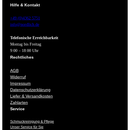
e
i
Hilfe & Kontakt
,
.
h
e
r
s
9
e
i
P
i
+49 (0)4362 5751
0
r
s
r
s
info@nordlich.de
P
i
e
t
€
r
s
Telefonische Erreichbarkeit
i
:
e
t
Montag bis Freitag
s
5
i
:
9:00 – 18:00 Uhr
w
9
s
6
Rechtliches
a
,
w
4
r
9
AGB
a
,
:
0
Widerruf
r
9
7
Impressum
:
0
9
€
Datenschutzerklärung
1
Liefer & Versandkosten
,
.
2
€
Zahlarten
9
9
.
Service
0
,
Schmuckreinigung & Pflege
0
€
Unser Service für Sie
0