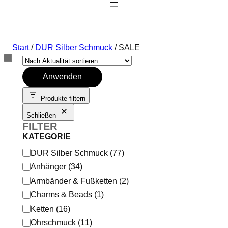
Start
/
DUR Silber Schmuck
/ SALE
Anwenden
Produkte filtern
Schließen
FILTER
KATEGORIE
K
DUR Silber Schmuck
(
77
)
a
Anhänger
(
34
)
t
Armbänder & Fußketten
(
2
)
e
Charms & Beads
(
1
)
g
Ketten
(
16
)
o
Ohrschmuck
(
11
)