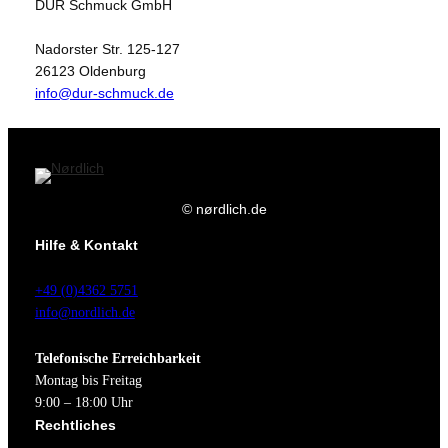
DUR Schmuck GmbH
0
€
7
.
Nadorster Str. 125-127
26123 Oldenburg
,
info@dur-schmuck.de
0
0
€
© nørdlich.de
Hilfe & Kontakt
+49 (0)4362 5751
info@nordlich.de
Telefonische Erreichbarkeit
Montag bis Freitag
9:00 – 18:00 Uhr
Rechtliches