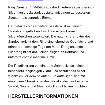
c
r
Ring „Seestern“ (R4595) aus rhodiniertem 925er Sterling-
h
e
Silber, ausdrucksstark gestaltet mit einem aufgesetzten
e
i
Seestern als zentrales Element.
r
s
Der detailreich gearbeitete Seestern ist mit feinem
Strandsand gefüllt und wird von einem kleinen
P
i
Silberkügelchen akzentuiert. Die natürliche Struktur des
r
s
Sandes verleiht dem Ring eine lebendige Oberfläche und
erinnert an sonnige Tage am Meer. Der glänzende
e
t
Silberring bildet dazu einen eleganten Kontrast und
i
:
unterstreicht die maritime Optik.
s
8
Die Rhodinierung verleiht dem Schmuckstück einen
w
9
besonders langlebigen Glanz und schützt das Silber
zusätzlich vor dem Anlaufen. Ein auffälliger Ring mit
a
,
maritimem Charakter – ideal für alle, die ihre Liebe zu
r
9
Strand, Sonne und Meer stilvoll ausdrücken möchten.
:
0
HERSTELLERINFORMATIONEN
1