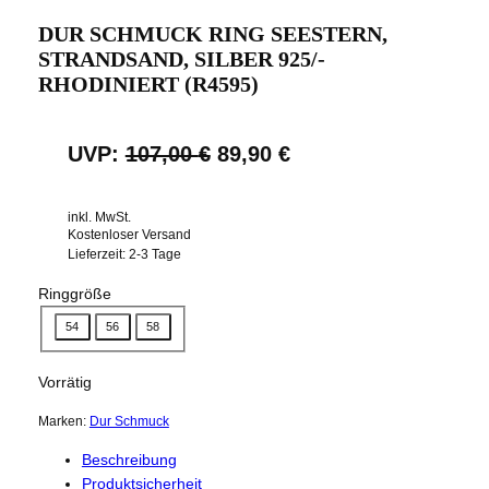
r
DUR SCHMUCK RING SEESTERN,
o
STRANDSAND, SILBER 925/-
d
RHODINIERT (R4595)
u
k
t
U
A
UVP:
107,00
€
89,90
€
i
m
r
k
A
inkl. MwSt.
s
t
n
Kostenloser Versand
g
p
u
Lieferzeit:
2-3 Tage
e
r
e
Ringgröße
b
o
ü
l
54
56
58
t
n
l
Vorrätig
g
e
Marken:
Dur Schmuck
l
r
Beschreibung
i
P
Produktsicherheit