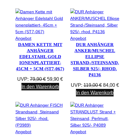
Produkt
Produkt
Angebot
Angebot
DAMEN KETTE MIT
im
DUR ANHÄNGER
im
ANHÄNGER
ANKER/MUSCHEL
Angebot
Angebot
EDELSTAHL GOLD
ELLIPSE
IONENPLATTIERT-
STRAND-/STEINSAND,
45CM + 5CM (ST7-067)
SILBER 925/- RHOD.
P4136
Ursprünglicher
Aktueller
UVP:
79,90
€
59,90
€
Ursprünglicher
Aktuell
UVP:
119,00
€
84,00
€
Preis
Preis
In den Warenkorb
Preis
Preis
In den Warenkorb
war:
ist:
war:
ist:
79,90 €
59,90 €.
119,00 €
84,00 €
Produkt
Produkt
Angebot
Angebot