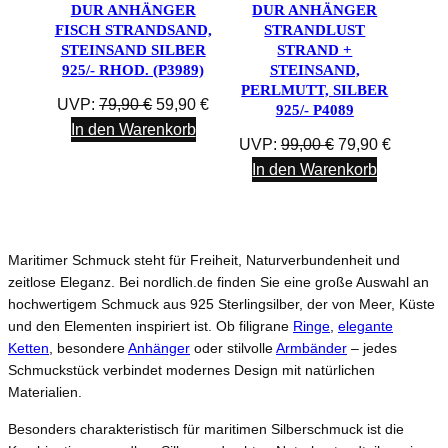
DUR ANHÄNGER
im
DUR ANHÄNGER
im
FISCH STRANDSAND,
STRANDLUST
Angebot
Angebot
STEINSAND SILBER
STRAND +
925/- RHOD. (P3989)
STEINSAND,
PERLMUTT, SILBER
Ursprünglicher
Aktueller
UVP:
79,90
€
59,90
€
925/- P4089
Preis
Preis
In den Warenkorb
Ursprünglicher
Aktuelle
UVP:
99,00
€
79,90
€
war:
ist:
Preis
Preis
In den Warenkorb
79,90 €
59,90 €.
war:
ist:
99,00 €
79,90 €.
Maritimer Schmuck steht für Freiheit, Naturverbundenheit und
zeitlose Eleganz. Bei nordlich.de finden Sie eine große Auswahl an
hochwertigem Schmuck aus 925 Sterlingsilber, der von Meer, Küste
und den Elementen inspiriert ist. Ob filigrane
Ringe
,
elegante
Ketten
, besondere
Anhänger
oder stilvolle
Armbänder
– jedes
Schmuckstück verbindet modernes Design mit natürlichen
Materialien.
Besonders charakteristisch für maritimen Silberschmuck ist die