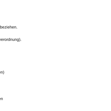
 beziehen.
verordnung).
en)
en