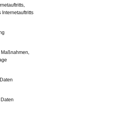
etauftritts,
nternetauftritts
ung
er Maßnahmen,
lage
 Daten
 Daten