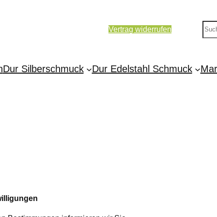
S
Vertrag widerrufen
u
c
h
n
Dur Silberschmuck
Dur Edelstahl Schmuck
Mar
e
n
willigungen