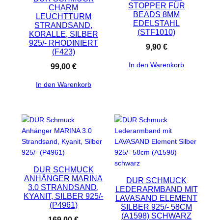
STOPPER FÜR
CHARM
BEADS 8MM
LEUCHTTURM
EDELSTAHL
STRANDSAND,
(STF1010)
KORALLE, SILBER
925/- RHODINIERT
9,90
€
(F423)
In den Warenkorb
99,00
€
In den Warenkorb
DUR SCHMUCK
ANHÄNGER MARINA
DUR SCHMUCK
3.0 STRANDSAND,
LEDERARMBAND MIT
KYANIT, SILBER 925/-
LAVASAND ELEMENT
(P4961)
SILBER 925/- 58CM
(A1598) SCHWARZ
169,00
€