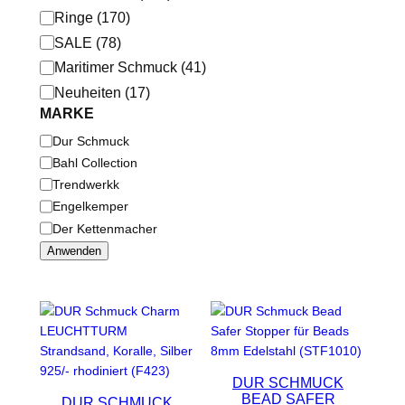
i
Ringe
(
170
)
e
SALE
(
78
)
Maritimer Schmuck
(
41
)
Neuheiten
(
17
)
MARKE
M
Dur Schmuck
a
Bahl Collection
r
Trendwerkk
k
Engelkemper
e
Der Kettenmacher
Anwenden
DUR SCHMUCK
BEAD SAFER
DUR SCHMUCK