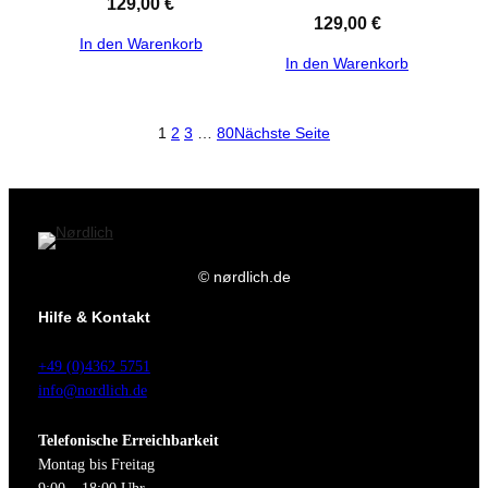
129,00
€
129,00
€
In den Warenkorb
In den Warenkorb
1
2
3
…
80
Nächste Seite
© nørdlich.de
Hilfe & Kontakt
+49 (0)4362 5751
info@nordlich.de
Telefonische Erreichbarkeit
Montag bis Freitag