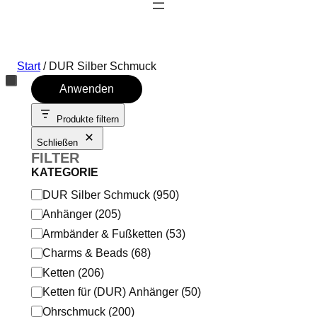
Start
/ DUR Silber Schmuck
Anwenden
Produkte filtern
Schließen
FILTER
KATEGORIE
K
DUR Silber Schmuck
(
950
)
a
Anhänger
(
205
)
t
Armbänder & Fußketten
(
53
)
e
Charms & Beads
(
68
)
g
Ketten
(
206
)
o
Ketten für (DUR) Anhänger
(
50
)
r
Ohrschmuck
(
200
)