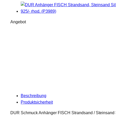
P
Angebot
r
o
d
u
k
t
i
m
A
n
g
Beschreibung
e
Produktsicherheit
b
o
DUR Schmuck Anhänger FISCH Strandsand / Steinsand Sil