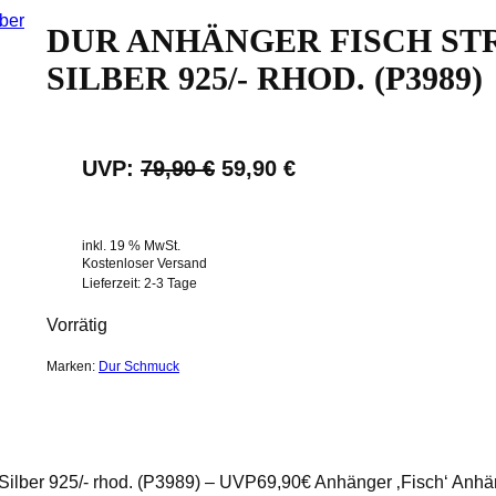
DUR ANHÄNGER FISCH ST
SILBER 925/- RHOD. (P3989)
U
A
UVP:
79,90
€
59,90
€
r
k
s
t
inkl. 19 % MwSt.
Kostenloser Versand
p
u
Lieferzeit:
2-3 Tage
r
e
Vorrätig
ü
l
Marken:
Dur Schmuck
n
l
g
e
l
r
ber 925/- rhod. (P3989) – UVP69,90€ Anhänger ‚Fisch‘ Anhänge
i
P