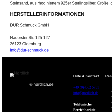
t
Steinsand, aus rhodiniertem 925er Sterlingsilber. Größe
HERSTELLERINFORMATIONEN
DUR Schmuck GmbH
Nadorster Str. 125-127
26123 Oldenburg
info@dur-schmuck.de
Hilfe & Kontakt
Rec
© nørdlich.de
+49 (0)4362 5751
info@nordlich.de
Telefonische
Erreichbarkeit