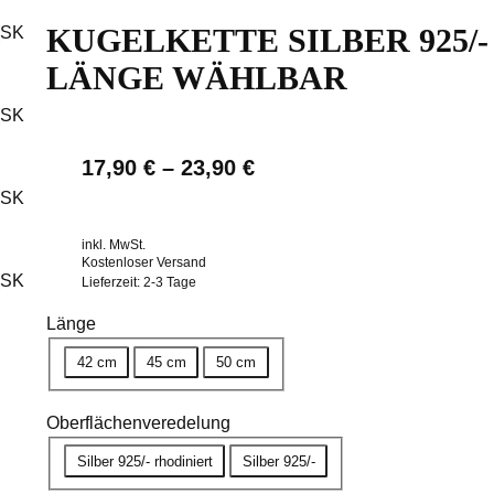
KUGELKETTE SILBER 925/- (
LÄNGE WÄHLBAR
17,90
€
–
23,90
€
inkl. MwSt.
Kostenloser Versand
Lieferzeit:
2-3 Tage
Länge
42 cm
45 cm
50 cm
Oberflächenveredelung
Silber 925/- rhodiniert
Silber 925/-