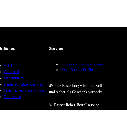
htliches
Service
Schmuckreinigung & Pflege
AGB
Unser Service für Sie
Widerruf
Impressum
Datenschutzerklärung
🎁 Jede Bestellung wird liebevoll
Liefer & Versandkosten
und sicher als Geschenk verpackt
Zahlarten
📞
Persönlicher Bestellservice
Sie möchten lieber telefonisch
bestellen? Wir beraten Sie gerne
und nehmen Ihre Bestellung direkt