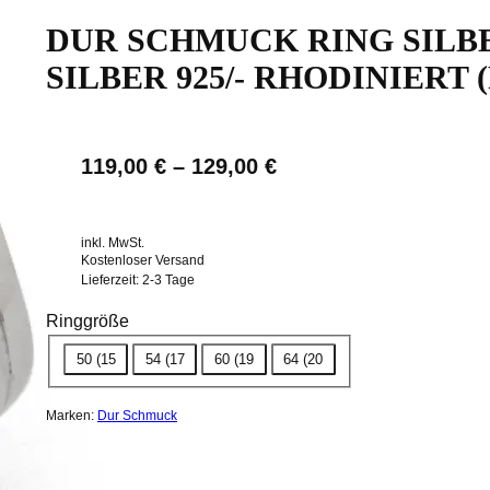
DUR SCHMUCK RING SIL
SILBER 925/- RHODINIERT (
119,00
€
–
129,00
€
inkl. MwSt.
Kostenloser Versand
Lieferzeit:
2-3 Tage
Ringgröße
50 (15
54 (17
60 (19
64 (20
Marken:
Dur Schmuck