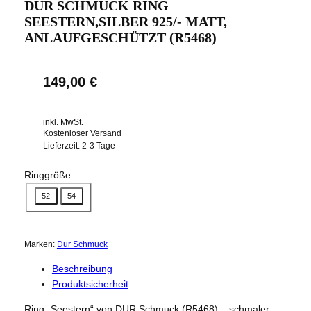
DUR SCHMUCK RING
SEESTERN,SILBER 925/- MATT,
ANLAUFGESCHÜTZT (R5468)
149,00
€
inkl. MwSt.
Kostenloser Versand
Lieferzeit:
2-3 Tage
Ringgröße
52
54
Marken:
Dur Schmuck
Beschreibung
Produktsicherheit
Ring „Seestern“ von DUR Schmuck (R5468) – schmaler,