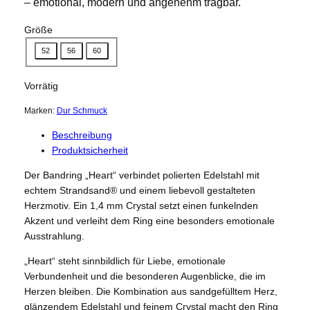
– emotional, modern und angenehm tragbar.
Größe
52
56
60
Vorrätig
Marken:
Dur Schmuck
Beschreibung
Produktsicherheit
Der Bandring „Heart“ verbindet polierten Edelstahl mit
echtem Strandsand® und einem liebevoll gestalteten
Herzmotiv. Ein 1,4 mm Crystal setzt einen funkelnden
Akzent und verleiht dem Ring eine besonders emotionale
Ausstrahlung.
„Heart“ steht sinnbildlich für Liebe, emotionale
Verbundenheit und die besonderen Augenblicke, die im
Herzen bleiben. Die Kombination aus sandgefülltem Herz,
glänzendem Edelstahl und feinem Crystal macht den Ring