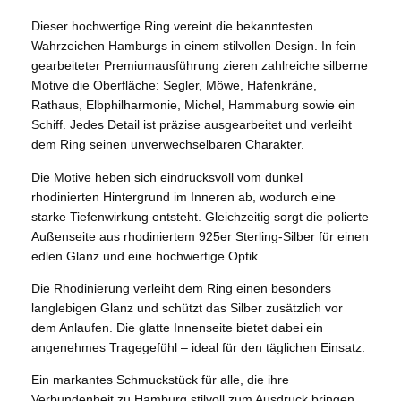
Dieser hochwertige Ring vereint die bekanntesten
Wahrzeichen Hamburgs in einem stilvollen Design. In fein
gearbeiteter Premiumausführung zieren zahlreiche silberne
Motive die Oberfläche: Segler, Möwe, Hafenkräne,
Rathaus, Elbphilharmonie, Michel, Hammaburg sowie ein
Schiff. Jedes Detail ist präzise ausgearbeitet und verleiht
dem Ring seinen unverwechselbaren Charakter.
Die Motive heben sich eindrucksvoll vom dunkel
rhodinierten Hintergrund im Inneren ab, wodurch eine
starke Tiefenwirkung entsteht. Gleichzeitig sorgt die polierte
Außenseite aus rhodiniertem 925er Sterling-Silber für einen
edlen Glanz und eine hochwertige Optik.
Die Rhodinierung verleiht dem Ring einen besonders
langlebigen Glanz und schützt das Silber zusätzlich vor
dem Anlaufen. Die glatte Innenseite bietet dabei ein
angenehmes Tragegefühl – ideal für den täglichen Einsatz.
Ein markantes Schmuckstück für alle, die ihre
Verbundenheit zu Hamburg stilvoll zum Ausdruck bringen