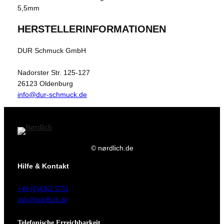
5,5mm
HERSTELLERINFORMATIONEN
DUR Schmuck GmbH
Nadorster Str. 125-127
26123 Oldenburg
info@dur-schmuck.de
© nørdlich.de
Hilfe & Kontakt
+49 (0)4362 5751
info@nordlich.de
Telefonische Erreichbarkeit