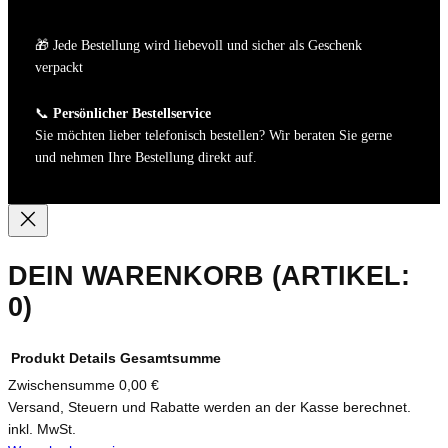
🎁 Jede Bestellung wird liebevoll und sicher als Geschenk
verpackt
📞
Persönlicher Bestellservice
Sie möchten lieber telefonisch bestellen? Wir beraten Sie gerne
und nehmen Ihre Bestellung direkt auf.
DEIN WARENKORB
(ARTIKEL:
0)
Produkt
Details
Gesamtsumme
Zwischensumme
0,00 €
PRODUKTE
Versand, Steuern und Rabatte werden an der Kasse berechnet.
inkl. MwSt.
IM