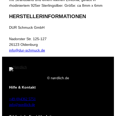
rhodiniertem 925er Sterlingsilber. Größe: ca 8mm x 6mm
HERSTELLERINFORMATIONEN
DUR Schmuck GmbH
Nadorster Str. 125-127
26123 Oldenburg
info@dur-schmuck.de
© nørdlich.de
Hilfe & Kontakt
+49 (0)4362 5751
info@nordlich.de