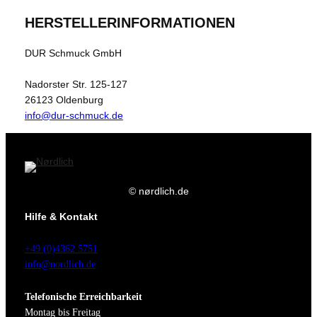
HERSTELLERINFORMATIONEN
DUR Schmuck GmbH
Nadorster Str. 125-127
26123 Oldenburg
info@dur-schmuck.de
© nørdlich.de
Hilfe & Kontakt
+49 (0)4362 5751
info@nordlich.de
Telefonische Erreichbarkeit
Montag bis Freitag