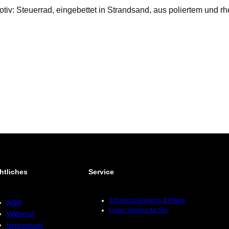
tiv: Steuerrad, eingebettet in Strandsand, aus poliertem und rh
htliches
Service
Schmuckreinigung & Pflege
AGB
Unser Service für Sie
Widerruf
Impressum