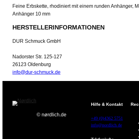
Feine Erbskette, rhodiniert mit einem runden Anhänger, Mo
Anhänger 10 mm
HERSTELLERINFORMATIONEN
DUR Schmuck GmbH
Nadorster Str. 125-127
26123 Oldenburg
info@dur-schmuck.de
Hilfe & Kontakt
Rec
© nørdlich.de
+49 (0)4362 5751
info@nordlich.de