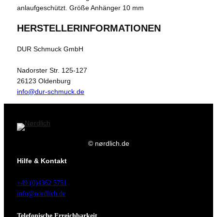
anlaufgeschützt. Größe Anhänger 10 mm
HERSTELLERINFORMATIONEN
DUR Schmuck GmbH
Nadorster Str. 125-127
26123 Oldenburg
info@dur-schmuck.de
© nørdlich.de
Hilfe & Kontakt
+49 (0)4362 5751
info@nordlich.de
Telefonische Erreichbarkeit