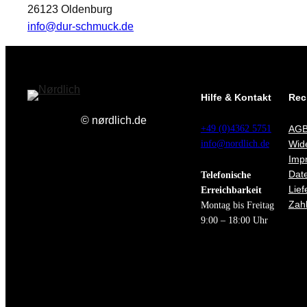
26123 Oldenburg
info@dur-schmuck.de
Hilfe & Kontakt
Rec
© nørdlich.de
+49 (0)4362 5751
AG
info@nordlich.de
Wide
Imp
Dat
Telefonische
Lief
Erreichbarkeit
Zahl
Montag bis Freitag
9:00 – 18:00 Uhr