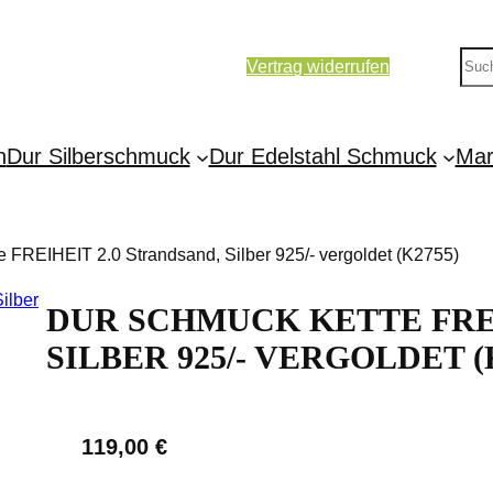
S
Vertrag widerrufen
u
c
h
n
Dur Silberschmuck
Dur Edelstahl Schmuck
Mar
e
n
FREIHEIT 2.0 Strandsand, Silber 925/- vergoldet (K2755)
DUR SCHMUCK KETTE FREI
SILBER 925/- VERGOLDET (
119,00
€