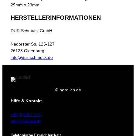
29mm x 23mm
HERSTELLERINFORMATIONEN
DUR Schmuck GmbH
Nadorster Str. 125-127
26123 Oldenburg
info@dur-schmuck.de
© nørdlich.de
Hilfe & Kontakt
+49 (0)4362 5751
info@nordlich.de
Telefonische Erreichbarkeit