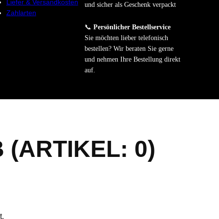
Liefer & Versandkosten
und sicher als Geschenk verpackt
Zahlarten
📞
Persönlicher Bestellservice
Sie möchten lieber telefonisch
bestellen? Wir beraten Sie gerne
und nehmen Ihre Bestellung direkt
auf.
B
(ARTIKEL: 0)
t.