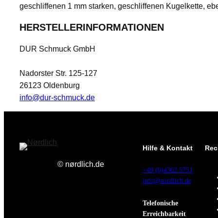
geschliffenen 1 mm starken, geschliffenen Kugelkette, e
HERSTELLERINFORMATIONEN
DUR Schmuck GmbH
Nadorster Str. 125-127
26123 Oldenburg
info@dur-schmuck.de
Hilfe & Kontakt
Rec
© nørdlich.de
+49 (0)4362 5751
info@nordlich.de
Telefonische
Erreichbarkeit