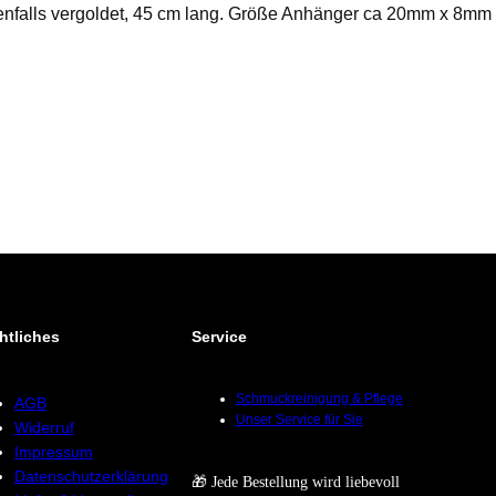
benfalls vergoldet, 45 cm lang. Größe Anhänger ca 20mm x 8mm
htliches
Service
Schmuckreinigung & Pflege
AGB
Unser Service für Sie
Widerruf
Impressum
Datenschutzerklärung
🎁 Jede Bestellung wird liebevoll