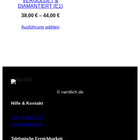
VERGOLDET &
DIAMANTIERT (E1)
38,00
€
–
44,00
€
Ausführung wählen
© nørdlich.de
Hilfe & Kontakt
+49 (0)4362 5751
info@nordlich.de
Telefonische Erreichbarkeit