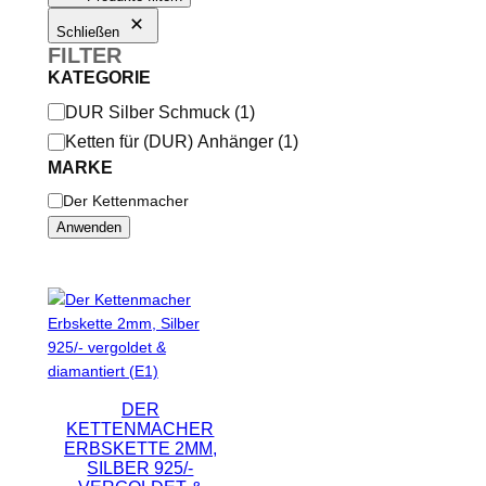
Schließen
FILTER
KATEGORIE
K
DUR Silber Schmuck
(
1
)
a
Ketten für (DUR) Anhänger
(
1
)
t
MARKE
e
M
Der Kettenmacher
g
a
Anwenden
o
r
k
r
e
i
e
DER
KETTENMACHER
ERBSKETTE 2MM,
SILBER 925/-