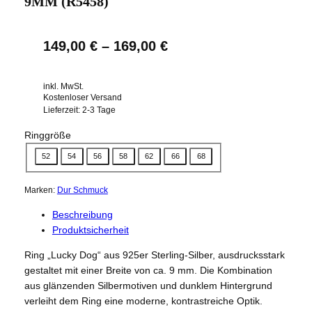
9MM (R5458)
149,00
€
–
169,00
€
inkl. MwSt.
Kostenloser Versand
Lieferzeit:
2-3 Tage
Ringgröße
52
54
56
58
62
66
68
Marken:
Dur Schmuck
Beschreibung
Produktsicherheit
Ring „Lucky Dog“ aus 925er Sterling-Silber, ausdrucksstark
gestaltet mit einer Breite von ca. 9 mm. Die Kombination
aus glänzenden Silbermotiven und dunklem Hintergrund
verleiht dem Ring eine moderne, kontrastreiche Optik.