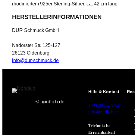
rhodiniertem 925er Sterling-Silber, ca. 42 cm lang
HERSTELLERINFORMATIONEN
DUR Schmuck GmbH
Nadorster Str. 125-127
26123 Oldenburg
info@dur-schmuck.de
Hilfe & Kontakt
Rec
© nørdlich.de
+49 (0)4362 5751
info@nordlich.de
Telefonische
Erreichbarkeit