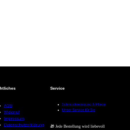
htliches
Service
Schmuckreinigung & Pflege
AGB
Unser Service für Sie
Widerruf
Impressum
Datenschutzerklärung
🎁 Jede Bestellung wird liebevoll