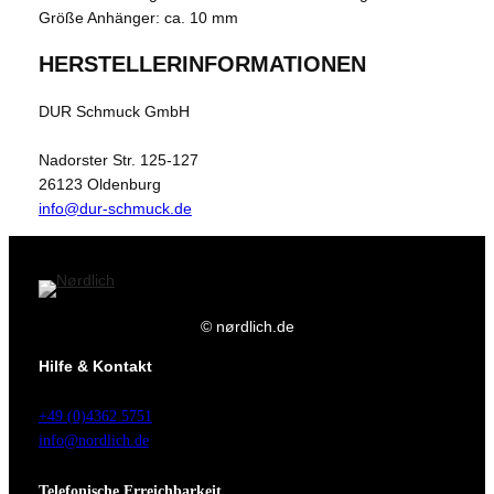
Größe Anhänger: ca. 10 mm
HERSTELLERINFORMATIONEN
DUR Schmuck GmbH
Nadorster Str. 125-127
26123 Oldenburg
info@dur-schmuck.de
© nørdlich.de
Hilfe & Kontakt
+49 (0)4362 5751
info@nordlich.de
Telefonische Erreichbarkeit